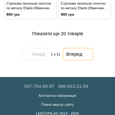
Стрічкове пиляльне полотно
Стрічкове пиляльне полотно
по металу Eberle (Німеччина)
по металу Eberle (Німеччина)
34*1,1*2/3TPI M42
34*1,1*3/4TPI M42
900 грн
900 грн
Показати ще 20 товарів
Назад
Вперед
1
з 11
097-704-89-97
066-543-21-54
Контактна інформація
Повна версія сайту
LENTOPILA© 2013 - 2025