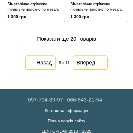
Біметалічне стрічкове
Біметалічне стрічкове
пиляльне полотно по металу
пиляльне полотно по металу
Bahco (Швеція)
Bahco (Швеція)
1 300 грн
1 300 грн
1640*13*0,6*5/8TPI Sandflex
1640*13*0,6*6/10TPI Sandflex
Cobra М42
Cobra М42
Показати ще 20 товарів
Назад
Вперед
6
з 11
097-704-89-97
066-543-21-54
Контактна інформація
Повна версія сайту
LENTOPILA© 2013 - 2025