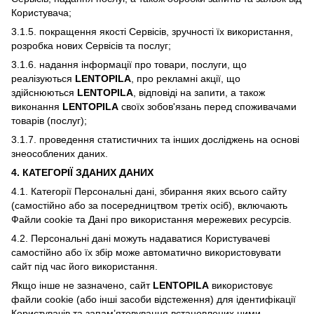
Користувача;
3.1.5. покращення якості Сервісів, зручності їх використання,
розробка нових Сервісів та послуг;
3.1.6. надання інформації про товари, послуги, що
реалізуються
LENTOPILA
, про рекламні акції, що
здійснюються
LENTOPILA
, відповіді на запити, а також
виконання
LENTOPILA
своїх зобов'язань перед споживачами
товарів (послуг);
3.1.7. проведення статистичних та інших досліджень на основі
знеособлених даних.
4. КАТЕГОРІЇ ЗДАНИХ ДАНИХ
4.1. Категорії Персональні дані, збирання яких всього сайту
(самостійно або за посередництвом третіх осіб), включають
Файли cookie та Дані про використання мережевих ресурсів.
4.2. Персональні дані можуть надаватися Користувачеві
самостійно або їх збір може автоматично використовувати
сайт під час його використання.
Якщо інше не зазначено, сайт
LENTOPILA
використовує
файли cookie (або інші засоби відстеження) для ідентифікації
Користувачів та запам’ятовування встановлених ними