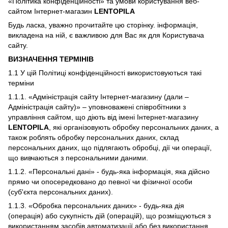
«Політика конфіденційності» та умови користування веб-
сайтом Інтернет-магазин
LENTOPILA
Будь ласка, уважно прочитайте цю сторінку. інформація,
викладена на ній, є важливою для Вас як для Користувача
сайту.
ВИЗНАЧЕННЯ ТЕРМІНІВ
1.1 У цій Політиці конфіденційності використовуються такі
терміни
1.1.1. «Адміністрація сайту Інтернет-магазину (дали –
Адміністрація сайту)» – уповноважені співробітники з
управління сайтом, що діють від імені Інтернет-магазину
LENTOPILA
, які організовують обробку персональних даних, а
також роблять обробку персональних даних, склад
персональних даних, що підлягають обробці, дії чи операції,
що вивчаються з персональними даними.
1.1.2. «Персональні дані» - будь-яка інформація, яка дійсно
прямо чи опосередковано до певної чи фізичної особи
(суб'єкта персональних даних).
1.1.3. «Обробка персональних даних» - будь-яка дія
(операція) або сукупність дій (операцій), що розміщуються з
використанням засобів автоматизації або без використання