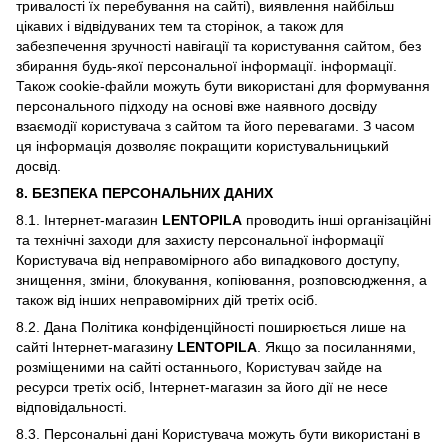
тривалості їх перебування на сайті), виявлення найбільш
цікавих і відвідуваних тем та сторінок, а також для
забезпечення зручності навігації та користування сайтом, без
збирання будь-якої персональної інформації. інформації.
Також cookie-файли можуть бути використані для формування
персонального підходу на основі вже наявного досвіду
взаємодії користувача з сайтом та його перевагами. З часом
ця інформація дозволяє покращити користувальницький
досвід.
8. БЕЗПЕКА ПЕРСОНАЛЬНИХ ДАНИХ
8.1. Інтернет-магазин
LENTOPILA
проводить інші організаційні
та технічні заходи для захисту персональної інформації
Користувача від неправомірного або випадкового доступу,
знищення, зміни, блокування, копіювання, розповсюдження, а
також від інших неправомірних дій третіх осіб.
8.2. Дана Політика конфіденційності поширюється лише на
сайті Інтернет-магазину
LENTOPILA
. Якщо за посиланнями,
розміщеними на сайті останнього, Користувач зайде на
ресурси третіх осіб, Інтернет-магазин за його дії не несе
відповідальності.
8.3. Персональні дані Користувача можуть бути використані в