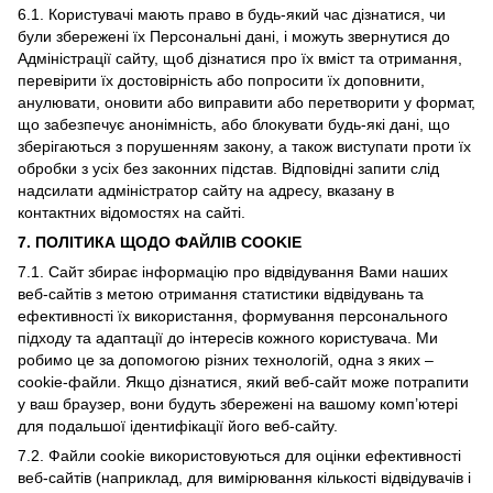
6.1. Користувачі мають право в будь-який час дізнатися, чи
були збережені їх Персональні дані, і можуть звернутися до
Адміністрації сайту, щоб дізнатися про їх вміст та отримання,
перевірити їх достовірність або попросити їх доповнити,
анулювати, оновити або виправити або перетворити у формат,
що забезпечує анонімність, або блокувати будь-які дані, що
зберігаються з порушенням закону, а також виступати проти їх
обробки з усіх без законних підстав. Відповідні запити слід
надсилати адміністратор сайту на адресу, вказану в
контактних відомостях на сайті.
7. ПОЛІТИКА ЩОДО ФАЙЛІВ COOKIE
7.1. Сайт збирає інформацію про відвідування Вами наших
веб-сайтів з метою отримання статистики відвідувань та
ефективності їх використання, формування персонального
підходу та адаптації до інтересів кожного користувача. Ми
робимо це за допомогою різних технологій, одна з яких –
cookie-файли. Якщо дізнатися, який веб-сайт може потрапити
у ваш браузер, вони будуть збережені на вашому комп’ютері
для подальшої ідентифікації його веб-сайту.
7.2. Файли cookie використовуються для оцінки ефективності
веб-сайтів (наприклад, для вимірювання кількості відвідувачів і