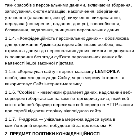
таких засобів з персональними даними, включаючи збирання,
записування, систематизацію, накопичення, зберігання,
уточнення (оновлення, зміну), вилучення, використання,
передача (поширення, надання, доступ), знеособлення,
блокування, видалення, знищення персональних даних.
1.1.4. «Конфіденційність персональних даних» - обов'язкова
для дотримання Адміністратором або іншою особою, яка
отримала доступ до персональних даних, вимоги не допускати
їх поширення без згоди суб'єкта персональних даних або
наявності іншої законної підстави.
1.1.5. «Користувач сайту інтернет-магазину
LENTOPILA
–
особа, яка має доступ до Сайту, через мережу Інтернет та
використовує Сайт інтернет-магазину.
1.1.6. "Cookies" - невеликий фрагмент даних, надісланий веб-
сервером і зберігається на комп'ютері користувача, який веб-
клієнт або веб-браузер пересилає веб-сервер на HTTP-запити
при спробі відкрити сторінку відповідного сайту.
1.1.7. IP-адреса — унікальна мережна адреса вузла в
комп'ютерній мережі, побудованій за протоколом IP.
2. ПРЕДМЕТ ПОЛІТИКИ КОНФІДЕНЦІЙНОСТІ