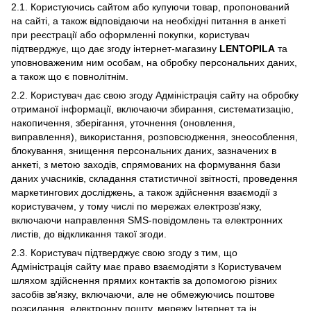
2.1. Користуючись сайтом або купуючи товар, пропонований
на сайті, а також відповідаючи на необхідні питання в анкеті
при реєстрації або оформленні покупки, користувач
підтверджує, що дає згоду інтернет-магазину
LENTOPILA
та
уповноваженим ним особам, на обробку персональних даних,
а також що є повнолітнім.
2.2. Користувач дає свою згоду Адміністрація сайту на обробку
отриманої інформації, включаючи збирання, систематизацію,
накопичення, зберігання, уточнення (оновлення,
виправлення), використання, розповсюдження, знеособлення,
блокування, знищення персональних даних, зазначених в
анкеті, з метою заходів, спрямованих на формування бази
даних учасників, складання статистичної звітності, проведення
маркетингових досліджень, а також здійснення взаємодії з
користувачем, у тому числі по мережах електрозв'язку,
включаючи направлення SMS-повідомлень та електронних
листів, до відкликання такої згоди.
2.3. Користувач підтверджує свою згоду з тим, що
Адміністрація сайту має право взаємодіяти з Користувачем
шляхом здійснення прямих контактів за допомогою різних
засобів зв'язку, включаючи, але не обмежуючись поштове
розсилання, електронну пошту, мережу Інтернет та ін.